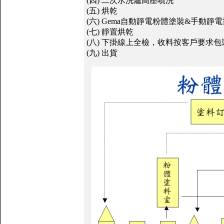
(四) 二次水洗爐高壓噴洗
(五) 烘乾
(六) Gema自動靜電粉體塗裝&手動靜
(七) 靜置烘乾
(八) 下掛線上全檢，收料按客戶要求包
(九) 出貨