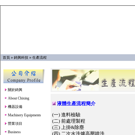
首頁
»
錡興科技
»
生產流程
關於錡興
About Chixing
液體生產流程簡介
機器設備
(一) 進料檢驗
Machinery Equipments
(二) 前處理製程
營業項目
(三) 上掛&除塵
Business
(四) 二次水洗爐高壓噴洗