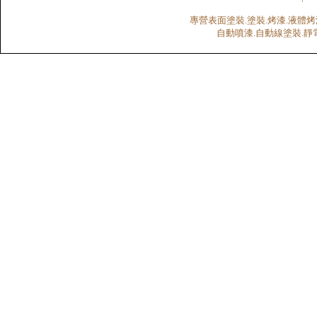
專營表面塗裝.塗裝.烤漆.液體烤
自動噴漆.自動線塗裝.靜