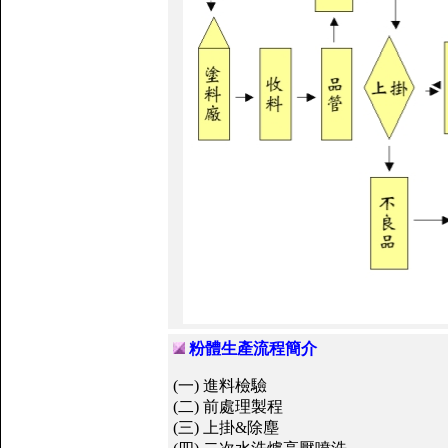
粉體生產流程簡介
(一) 進料檢驗
(二) 前處理製程
(三) 上掛&除塵