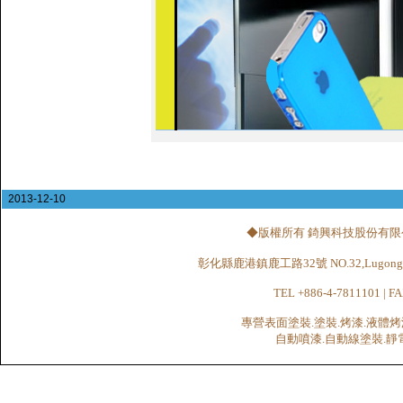
2013-12-10
◆版權所有 錡興科技股份有限公司 CHI
彰化縣鹿港鎮鹿工路32號 NO.32,Lugong Rd.,Lu
TEL +886-4-7811101 | FA
專營表面塗裝.塗裝.烤漆.液體烤
自動噴漆.自動線塗裝.靜