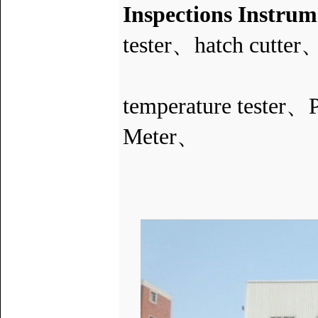
Inspections Instru
tester、hatch cutter
salt wate
temperature tester
Meter、
Gloss 