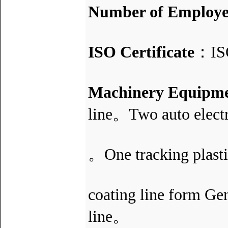
Number of Employe
ISO Certificate
：IS
Machinery Equipm
line。Two auto electr
One auto M
。One tracking plasti
One auto e
coating line form G
line。