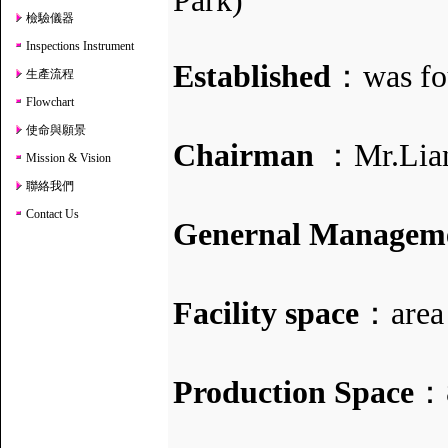
Park)
檢驗儀器
Inspections Instrument
Established
：was fou
生產流程
Flowchart
使命與願景
Chairman
：Mr.Lia
Mission & Vision
聯絡我們
Contact Us
Genernal Managem
Facility space
：area 
Production Space
：8