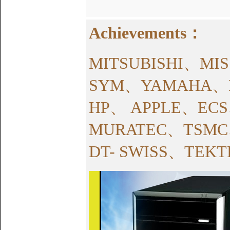
Achievements：
MITSUBISHI、M
SYM、YAMAHA、
HP、 APPLE、EC
MURATEC、TSMC
DT- SWISS、TEK